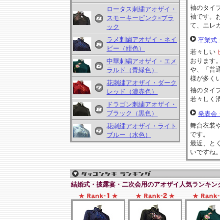
袖のタイ
ロータス刺繍アオザイ・
袖です。
スモーキーピンク×ブラ
て、エレ
ック
ラメ刺繍アオザイ・ネイ
卒業式
ビー（紺色）
若々しい
おります
中華刺繍アオザイ・エメ
や、「普
ラルド（青緑色）
様が多く
花刺繍アオザイ・ダーク
袖のタイ
レッド（濃赤色）
若々しく
ドラゴン刺繍アオザイ・
ブラック（黒色）
発表会
舞台衣装
花刺繍アオザイ・ライト
です。
ブルー（水色）
最近、と
いですね
結婚式・披露宴・二次会用のアオザイ人気ランキン