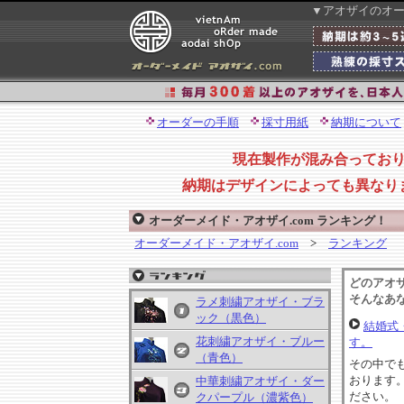
▼アオザイのオ
オーダーの手順
採寸用紙
納期について
現在製作が混み合ってお
納期はデザインによっても異なり
オーダーメイド・アオザイ.com ランキング！
オーダーメイド・アオザイ.com
>
ランキング
どのアオ
そんなあ
ラメ刺繍アオザイ・ブラ
ック（黒色）
結婚式
花刺繍アオザイ・ブルー
す。
（青色）
その中で
おります
中華刺繍アオザイ・ダー
ださい。
クパープル（濃紫色）