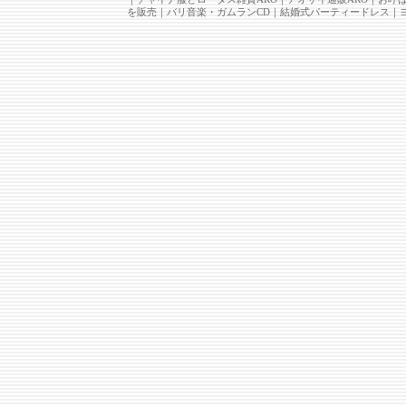
を販売
｜
バリ音楽・ガムランCD
｜
結婚式パーティードレス
｜