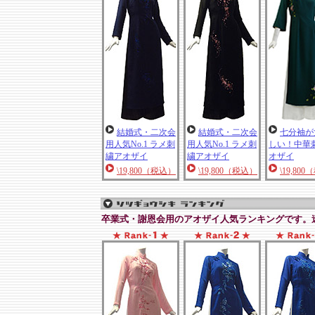
結婚式・二次会
結婚式・二次会
七分袖が
用人気No.1 ラメ刺
用人気No.1 ラメ刺
しい！中華
繍アオザイ
繍アオザイ
オザイ
\19,800（税込）
\19,800（税込）
\19,80
卒業式・謝恩会用のアオザイ人気ランキングです。