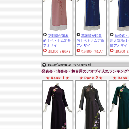
花刺繍が印象
花刺繍が印象
結婚式・
的！ベトナム定番
的！ベトナム定番
用人気No.1
アオザイ
アオザイ
繍アオザイ
\19,800（税込）
\19,800（税込）
\19,80
発表会・演奏会・舞台用のアオザイ人気ランキング