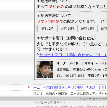
▼配送料金について
すべて
送料込み
の商品価格となってお
▼配送方法について
ヤマト宅急便
での配送となります。 （
8時-12時
14時-16時
16時-18時
18時
▼サポート窓口（お問い合わせ先）
少しでも不安な点や解りにくい点などご
問い合せください。
サポート窓口（お問い合わせ先）はこ
オーダーメイド・アオザイ.com
ベ
運営統括： 有限会社 ARO Japon 
TEL：06-6377-8055 （平日 9時～1
ホーム
特定商取引法に基づく表記
返品／お直
当店は、結婚式・披露宴・二次会に最適なアオザイ
▼
グループ企業サイト
｜
チャイナ服とロータス雑貨ARO
｜
アオザイ通販ARO
｜
お呼