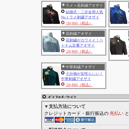
ラメ＋花刺繍アオザイ
結婚式・二次会用人気
No.1 ラメ刺繍アオザイ
\30,660（税込）
花刺繍アオザイ
花刺繍がカワイイ！ベ
トナム定番アオザイ
\26,860（税込）
中華刺繍アオザイ
七分袖が女性らしい！
中華刺繍アオザイ
\26,860（税込）
▼支払方法について
クレジットカード・銀行振込の
先払い
と