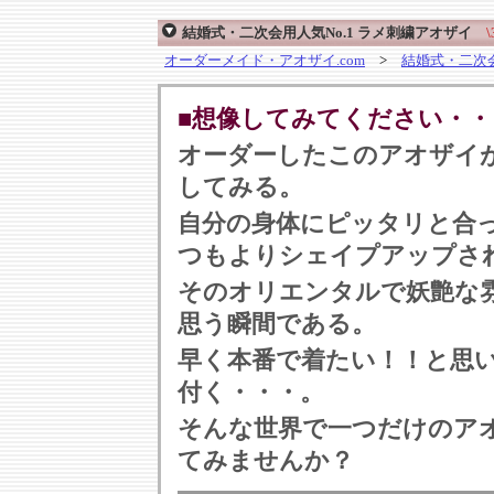
結婚式・二次会用人気No.1 ラメ刺繍アオザイ
オーダーメイド・アオザイ.com
>
結婚式・二次会
■想像してみてください・・
オーダーしたこのアオザイ
してみる。
自分の身体にピッタリと合
つもよりシェイプアップさ
そのオリエンタルで妖艶な
思う瞬間である。
早く本番で着たい！！と思
付く・・・。
そんな世界で一つだけのア
てみませんか？