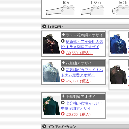
ラメ＋花刺繍アオザイ
結婚式・二次会用人気
No.1 ラメ刺繍アオザイ
\30,660（税込）
花刺繍アオザイ
花刺繍がカワイイ！ベ
トナム定番アオザイ
\26,860（税込）
中華刺繍アオザイ
七分袖が女性らしい！
中華刺繍アオザイ
\26,860（税込）