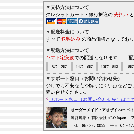
▼支払方法について
クレジットカード・銀行振込の
先払い
と
▼配送料金について
すべて
送料込み
の商品価格となってお
▼配送方法について
ヤマト宅急便
での配送となります。 （
8時-12時
14時-16時
16時-18時
18時
▼サポート窓口（お問い合わせ先）
少しでも不安な点や解りにくい点などご
問い合せください。
サポート窓口（お問い合わせ先）はこ
オーダーメイド・アオザイ.com
ベ
運営統括： 有限会社 ARO Japon 
TEL：06-6377-8055 （平日 9時～1