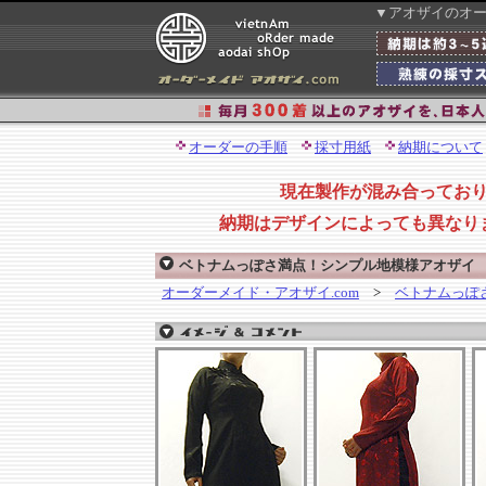
▼アオザイのオ
オーダーの手順
採寸用紙
納期について
現在製作が混み合ってお
納期はデザインによっても異なり
ベトナムっぽさ満点！シンプル地模様アオザ
オーダーメイド・アオザイ.com
>
ベトナムっぽ