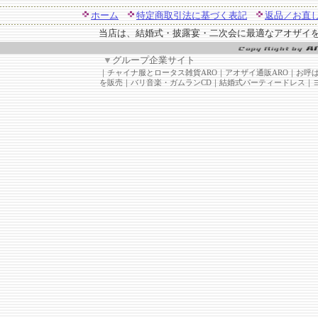
ホーム
特定商取引法に基づく表記
返品／お直
当店は、結婚式・披露宴・二次会に最適なアオザイ
▼
グループ企業サイト
｜
チャイナ服とロータス雑貨ARO
｜
アオザイ通販ARO
｜
お呼
を販売
｜
バリ音楽・ガムランCD
｜
結婚式パーティードレス
｜